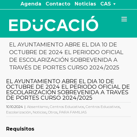
Saltar
Agenda
Contacto
Noticias
CAS
al
contenido
EL AYUNTAMIENTO ABRE EL DIA 10 DE
OCTUBRE DE 2024 EL PERIODO OFICIAL
DE ESCOLARIZACIÓN SOBREVENIDA A
TRAVÉS DE PORTES CURSO 2024/2025
EL AYUNTAMIENTO ABRE EL DIA 10 DE
OCTUBRE DE 2024 EL PERIODO OFICIAL DE
ESCOLARIZACIÓN SOBREVENIDA A TRAVÉS
DE PORTES CURSO 2024/2025
10.10.2024
|
Absentismo
,
Centros Educativos
,
Centros Educativos
,
Escolarización
,
Noticias
,
Otros
,
PARA FAMILIAS
Requisitos