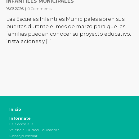
INFANTILES MUNICIPALES
16.03.2026
|
0 Comments
Las Escuelas Infantiles Municipales abren sus
puertas durante el mes de marzo para que las
familias puedan conocer su proyecto educativo,
instalaciones y [...]
Inicio
Infórmate
La Concejalía
València Ciudad Educadora
Consejo escolar