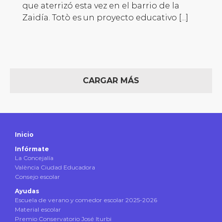
que aterrizó esta vez en el barrio de la
Zaidía. Totò es un proyecto educativo [...]
CARGAR MÁS
Inicio
Infórmate
La Concejalía
València Ciudad Educadora
Consejo escolar
Ayudas
Escuela de verano y comedor escolar 2025-2026
Material escolar
Premio Conservatorio José Iturbi