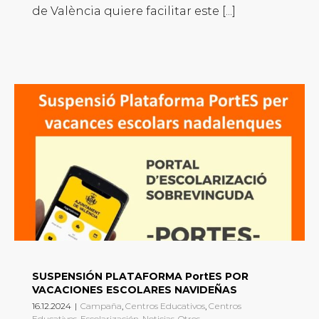
de València quiere facilitar este [...]
SUSPENSIÓN PLATAFORMA PortES POR
VACACIONES ESCOLARES NAVIDEÑAS
16.12.2024
|
Campaña
,
Centros Educativos
,
Centros
Educativos
,
Escolarización
,
Noticias
,
Otros