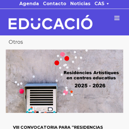
Saltar
Agenda
Contacto
Noticias
CAS
al
contenido
Otros
VIII CONVOCATORIA PARA “RESIDENCIAS