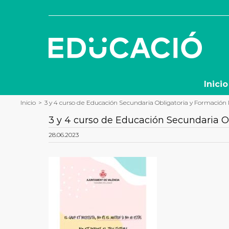
Saltar
al
contenido
Inicio
Inicio
>
3 y 4 curso de Educación Secundaria Obligatoria y Formación
3 y 4 curso de Educación Secundaria O
28.06.2023