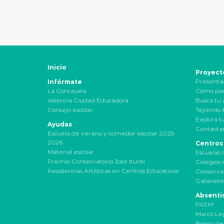
Inicio
Proyect
Presenta
Infórmate
La Concejalía
Cómo par
València Ciudad Educadora
Busca tu 
Consejo escolar
Tejiendo
Explora t
Ayudas
Contactar
Escuela de verano y comedor escolar 2025-
2026
Centros
Material escolar
Escuelas I
Premio Conservatorio José Iturbi
Colegios 
Residencias Artísticas en Centros Educativos
Conservat
Gabinete
Absenti
PAEM
Marco Le
Banco de