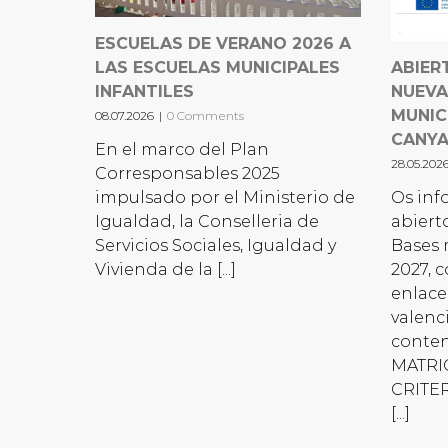
ESCUELAS DE VERANO 2026 A
LAS ESCUELAS MUNICIPALES
ABIER
INFANTILES
NUEVA
MUNIC
08.07.2026
|
0 Comments
CANY
En el marco del Plan
28.05.202
Corresponsables 2025
impulsado por el Ministerio de
Os inf
Igualdad, la Conselleria de
abiert
Servicios Sociales, Igualdad y
Bases 
Vivienda de la [...]
2027, 
enlace
valenc
conte
MATRIC
CRITE
[...]