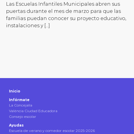
Las Escuelas Infantiles Municipales abren sus
puertas durante el mes de marzo para que las
familias puedan conocer su proyecto educativo,
instalaciones y [...]
Inicio
Infórmate
La Concejalía
València Ciudad Educadora
Consejo escolar
Ayudas
Escuela de verano y comedor escolar 2025-2026