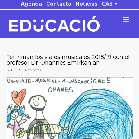
Saltar
Agenda
Contacto
Noticias
CAS
al
contenido
Terminan los viajes musicales 2018/19 con el
profesor Dr. Ohannes Emirkanian
17.06.2019
|
Proyectos