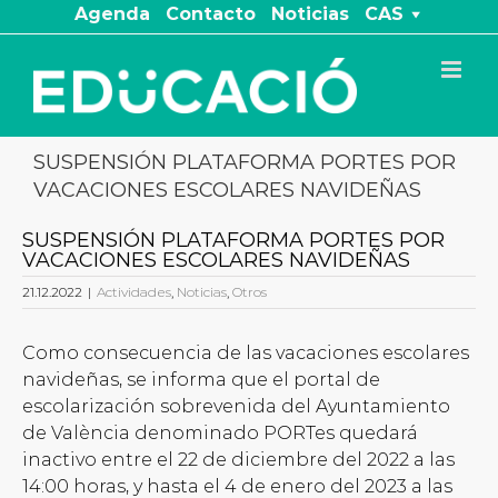
Saltar
Agenda
Contacto
Noticias
CAS
al
contenido
SUSPENSIÓN PLATAFORMA PORTES POR
VACACIONES ESCOLARES NAVIDEÑAS
SUSPENSIÓN PLATAFORMA PORTES POR
VACACIONES ESCOLARES NAVIDEÑAS
21.12.2022
|
Actividades
,
Noticias
,
Otros
Como consecuencia de las vacaciones escolares
navideñas, se informa que el portal de
escolarización sobrevenida del Ayuntamiento
de València denominado PORTes quedará
inactivo entre el 22 de diciembre del 2022 a las
14:00 horas, y hasta el 4 de enero del 2023 a las