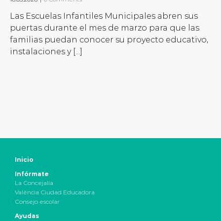
Las Escuelas Infantiles Municipales abren sus
puertas durante el mes de marzo para que las
familias puedan conocer su proyecto educativo,
instalaciones y [...]
Inicio
Infórmate
La Concejalía
València Ciudad Educadora
Consejo escolar
Ayudas