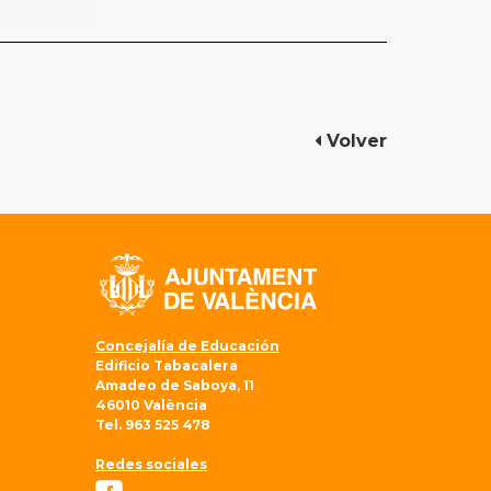
Volver
Concejalía de Educación
Edificio Tabacalera
Amadeo de Saboya, 11
46010 València
Tel. 963 525 478
Redes sociales