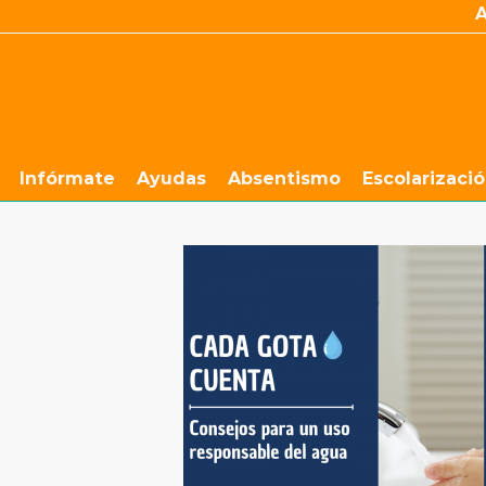
Infórmate
Ayudas
Absentismo
Escolarizaci