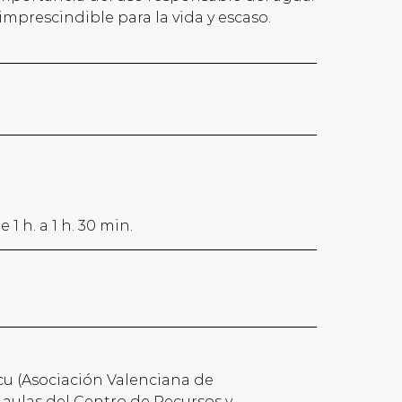
mprescindible para la vida y escaso.
1 h. a 1 h. 30 min.
acu (Asociación Valenciana de
 aulas del Centro de Recursos y