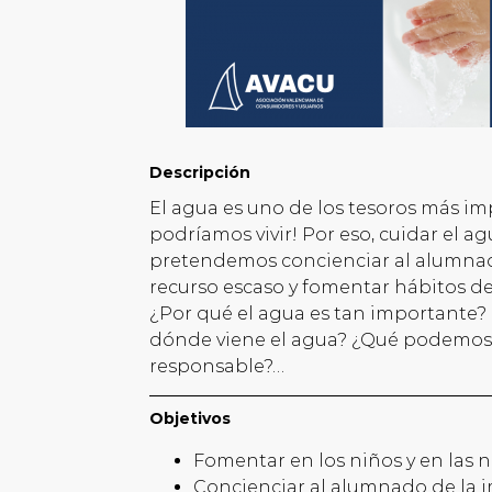
Descripción
El agua es uno de los tesoros más imp
podríamos vivir! Por eso, cuidar el agu
pretendemos concienciar al alumnad
recurso escaso y fomentar hábitos de
¿Por qué el agua es tan importante
dónde viene el agua? ¿Qué podemos 
responsable?…
Objetivos
Fomentar en los niños y en las 
Concienciar al alumnado de la i