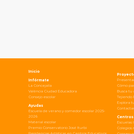
Inicio
Proyect
Presenta
Infórmate
La Concejalía
Cómo par
València Ciudad Educadora
Busca tu 
Consejo escolar
Tejiendo
Explora t
Ayudas
Contactar
Escuela de verano y comedor escolar 2025-
2026
Centros
Material escolar
Escuelas I
Premio Conservatorio José Iturbi
Colegios 
Residencias Artísticas en Centros Educativos
Conservat