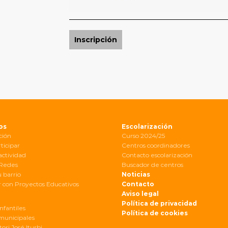
Inscripción
os
Escolarización
ción
Curso 2024/25
ticipar
Centros coordinadores
actividad
Contacto escolarización
 Redes
Buscador de centros
u barrio
Noticias
 con Proyectos Educativos
Contacto
Aviso legal
Política de privacidad
nfantiles
Política de cookies
municipales
ori José Iturbi