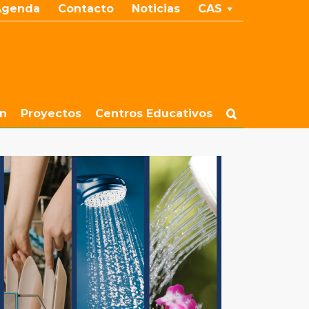
Agenda
Contacto
Noticias
CAS
ón
Proyectos
Centros Educativos