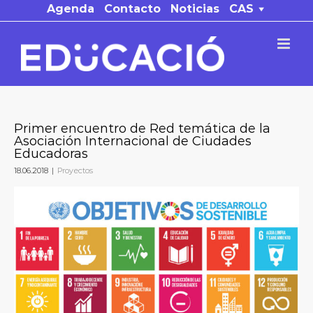
Saltar
Agenda
Contacto
Noticias
CAS
al
contenido
Primer encuentro de Red temática de la
Asociación Internacional de Ciudades
Educadoras
18.06.2018
|
Proyectos