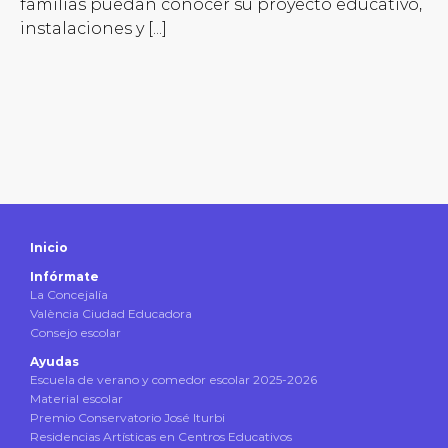
familias puedan conocer su proyecto educativo,
instalaciones y [...]
Inicio
Infórmate
La Concejalía
València Ciudad Educadora
Consejo escolar
Ayudas
Escuela de verano y comedor escolar 2025-2026
Material escolar
Premio Conservatorio José Iturbi
Residencias Artísticas en Centros Educativos