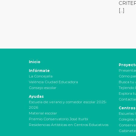
CRITE
[...]
Inicio
Proyect
Presenta
Infórmate
La Concejalía
Cómo par
València Ciudad Educadora
Busca tu 
Consejo escolar
Tejiendo
Explora t
Ayudas
Contactar
Escuela de verano y comedor escolar 2025-
2026
Centros
Material escolar
Escuelas I
Premio Conservatorio José Iturbi
Colegios 
Residencias Artísticas en Centros Educativos
Conservat
Gabinete