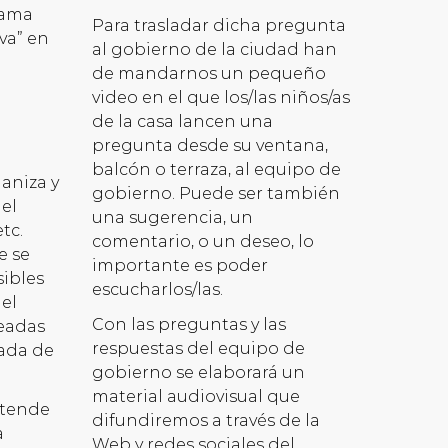
rama
Para trasladar dicha pregunta
va” en
al gobierno de la ciudad han
de mandarnos un pequeño
video en el que los/las niños/as
de la casa lancen una
pregunta desde su ventana,
a
balcón o terraza, al equipo de
aniza y
gobierno. Puede ser también
el
una sugerencia, un
tc.
comentario, o un deseo, lo
e se
importante es poder
sibles
escucharlos/las.
 el
Con las preguntas y las
teadas
respuestas del equipo de
rada de
gobierno se elaborará un
material audiovisual que
etende
difundiremos a través de la
a
Web y redes sociales del