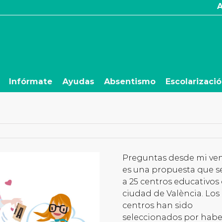
Infórmate
Ayudas
Absentismo
Escolarizaci
Preguntas desde mi ve
es una propuesta que s
a 25 centros educativos 
ciudad de València. Los
centros han sido
seleccionados por habe