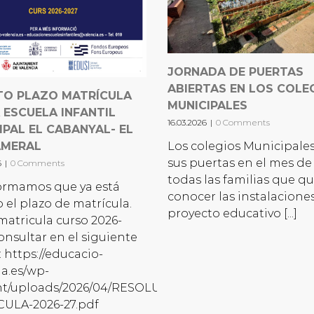
JORNADA DE PUERTAS
ABIERTAS EN LOS COLE
TO PLAZO MATRÍCULA
MUNICIPALES
 ESCUELA INFANTIL
16.03.2026
|
0 Comments
IPAL EL CABANYAL- EL
AMERAL
Los colegios Municipale
sus puertas en el mes de 
6
|
0 Comments
todas las familias que q
ormamos que ya está
conocer las instalaciones
o el plazo de matrícula.
proyecto educativo [...]
matricula curso 2026-
consultar en el siguiente
: https://educacio-
ia.es/wp-
nt/uploads/2026/04/RESOLUCION-
ULA-2026-27.pdf