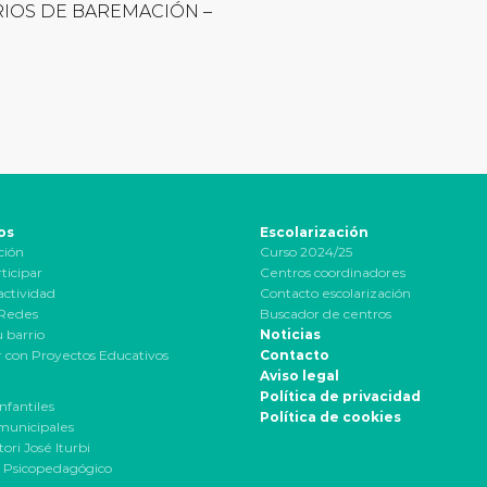
RIOS DE BAREMACIÓN –
os
Escolarización
ción
Curso 2024/25
ticipar
Centros coordinadores
actividad
Contacto escolarización
 Redes
Buscador de centros
u barrio
Noticias
 con Proyectos Educativos
Contacto
Aviso legal
Política de privacidad
nfantiles
Política de cookies
municipales
ori José Iturbi
 Psicopedagógico