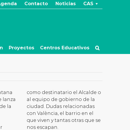
Agenda
Contacto
Noticias
CAS
ón
Proyectos
Centros Educativos
ntana
como destinatario el Alcalde o
e lanza
al equipo de gobierno de la
de la
ciudad. Dudas relacionadas
con València, el barrio en el
que viven y tantas otras que se
r
nos escapan.