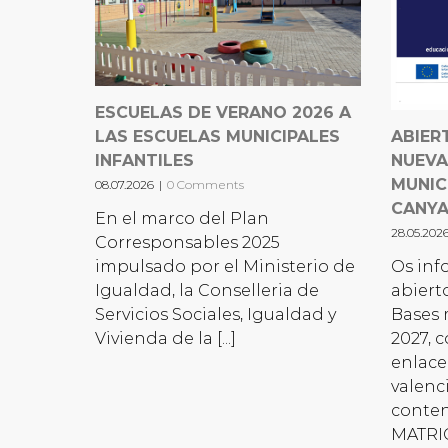
ESCUELAS DE VERANO 2026 A
LAS ESCUELAS MUNICIPALES
ABIER
INFANTILES
NUEVA
MUNIC
08.07.2026
|
0 Comments
CANY
En el marco del Plan
28.05.202
Corresponsables 2025
impulsado por el Ministerio de
Os inf
Igualdad, la Conselleria de
abiert
Servicios Sociales, Igualdad y
Bases 
Vivienda de la [...]
2027, 
enlace
valenc
conte
MATRIC