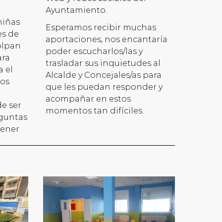
Ayuntamiento.
niñas
Esperamos recibir muchas
es de
aportaciones, nos encantaría
olpan
poder escucharlos/las y
ara
trasladar sus inquietudes al
 el
Alcalde y Concejales/as para
los
que les puedan responder y
acompañar en estos
e ser
momentos tan difíciles.
eguntas
tener