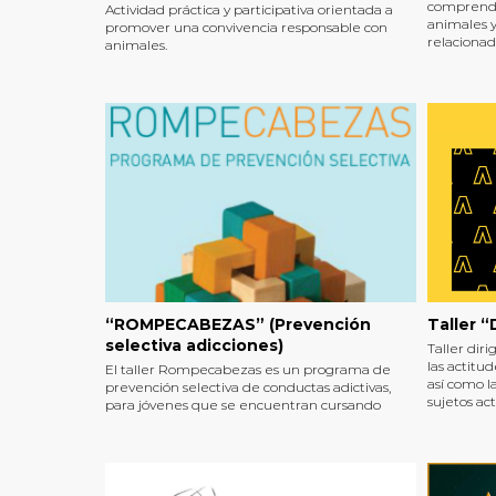
comprenda
Actividad práctica y participativa orientada a
animales y
promover una convivencia responsable con
relacionad
animales.
abandono 
“ROMPECABEZAS” (Prevención
Taller “
selectiva adicciones)
Taller diri
las actitud
El taller Rompecabezas es un programa de
así como l
prevención selectiva de conductas adictivas,
sujetos act
para jóvenes que se encuentran cursando
estereotip
Formación Profesional Básica.