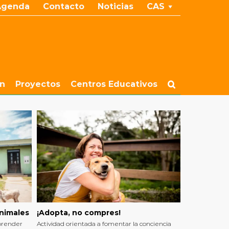
Agenda
Contacto
Noticias
CAS
ón
Proyectos
Centros Educativos
animales
¡Adopta, no compres!
mprender
Actividad orientada a fomentar la conciencia