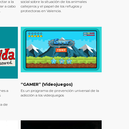
tar a la
social sobre la situación de los animales
var a cabo
callejeros y el papel de los refugios y
.
protectoras en Valencia.
“GAMER” (Videojuegos)
nes a
Es un programa de prevención universal de la
s
adicción a los videojuegos
ma de
.