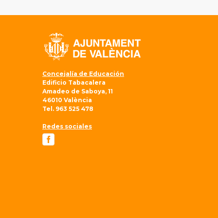
disposición del centro que puede verse en
https://goo.gl/ctykZR.
Concejalía de Educación
Edificio Tabacalera
Amadeo de Saboya, 11
46010 València
Tel. 963 525 478
Redes sociales