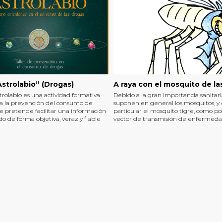
Astrolabio” (Drogas)
A raya con el mosquito de la
strolabio es una actividad formativa
Debido a la gran importancia sanitar
 a la prevención del consumo de
suponen en general los mosquitos, y
e pretende facilitar una información
particular el mosquito tigre, como po
o de forma objetiva, veraz y fiable
vector de transmisión de enfermeda
ustancias adictivas, sus efectos tanto
las molestias que puede causarnos, e
como físicos, para evitar su consumo o
taller el alumnado podrá reconocer lo
esgos cuando éstos se produzcan.
mosquitos y sus lugares de cría. Así, 
podremos minimizar la presencia de
insectos en nuestra ciudad.