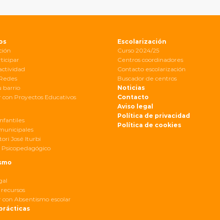
os
Escolarización
ción
Curso 2024/25
ticipar
Centros coordinadores
actividad
Contacto escolarización
 Redes
Buscador de centros
u barrio
Noticias
 con Proyectos Educativos
Contacto
Aviso legal
Política de privacidad
nfantiles
Política de cookies
municipales
ori José Iturbi
 Psicopedagógico
smo
gal
 recursos
 con Absentismo escolar
prácticas