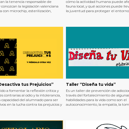
n la tenencia responsable de
cómo la actividad humana puede afec
 conozcan la legislación valenciana
fauna local, y qué acciones puede lle
a con microchip, esterilización,
la juventud para proteger el entorno
y adopción.
Desactiva tus Prejuicios”
Taller “Diseña tu vida”
gido a fomentar la reflexión crítica y
Es un taller de prevención de adiccio
es contrarias al odio y la intolerancia,
través del fortalecimiento de alguna
a capacidad del alumnado para ser
habilidades para la vida como son el
ivos en la lucha contra los prejuicios y
autoconocimiento, la empatía, la to
os nocivos.
decisiones y la resolución de conflictos