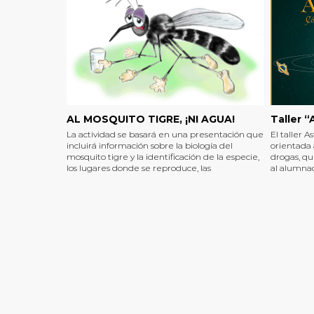
AL MOSQUITO TIGRE, ¡NI AGUA!
Taller “
La actividad se basará en una presentación que
El taller A
incluirá información sobre la biología del
orientada
mosquito tigre y la identificación de la especie,
drogas, qu
los lugares donde se reproduce, las
al alumnad
enfermedades relacionadas con el mosquito y
sobre las s
sobre las acciones que podemos realizar como
psíquicos 
ciudadanos para evitar la presencia y
reducir ri
proliferación.