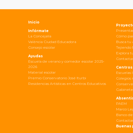
Inicio
Proyect
Presenta
Infórmate
La Concejalía
Cómo par
València Ciudad Educadora
Busca tu 
Consejo escolar
Tejiendo
Explora t
Ayudas
Contactar
Escuela de verano y comedor escolar 2025-
2026
Centros
Material escolar
Escuelas I
Premio Conservatorio José Iturbi
Colegios 
Residencias Artísticas en Centros Educativos
Conservat
Gabinete
Absenti
PAEM
Marco Le
Banco de
Contactar
Buenas 