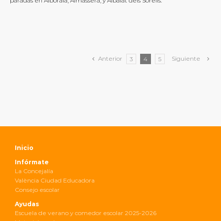
paradas en Alboraia, Almàssera, y Albalat dels Sorells.
Anterior
Siguiente
3
4
5
Inicio
Infórmate
La Concejalía
València Ciudad Educadora
Consejo escolar
Ayudas
Escuela de verano y comedor escolar 2025-2026