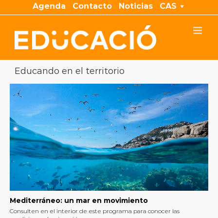
Saltar
Agenda
Contacto
Noticias
CAS
al
contenido
Educando en el territorio
Mediterráneo: un mar en movimiento
Consulten en el interior de este programa para conocer las