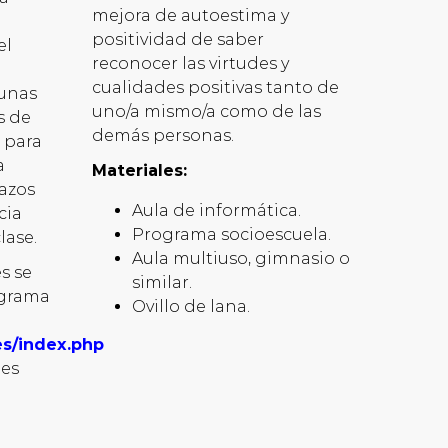
mejora de autoestima y
positividad de saber
el
reconocer las virtudes y
cualidades positivas tanto de
 unas
uno/a mismo/a como de las
s de
demás personas.
 para
a
Materiales:
lazos
Aula de informática.
cia
Programa socioescuela.
lase.
Aula multiuso, gimnasio o
s se
similar.
ograma
Ovillo de lana.
es/index.php
nes