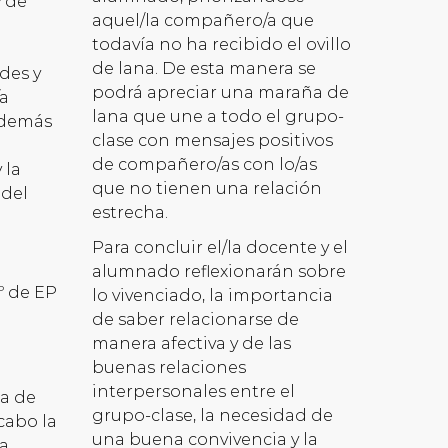
y de
aquel/la compañero/a que
todavía no ha recibido el ovillo
de lana. De esta manera se
des y
podrá apreciar una maraña de
/a
lana que une a todo el grupo-
 demás
clase con mensajes positivos
de compañero/as con lo/as
 la
que no tienen una relación
 del
estrecha.
Para concluir el/la docente y el
alumnado reflexionarán sobre
6º de EP
lo vivenciado, la importancia
de saber relacionarse de
manera afectiva y de las
buenas relaciones
interpersonales entre el
la de
grupo-clase, la necesidad de
 cabo la
una buena convivencia y la
 a