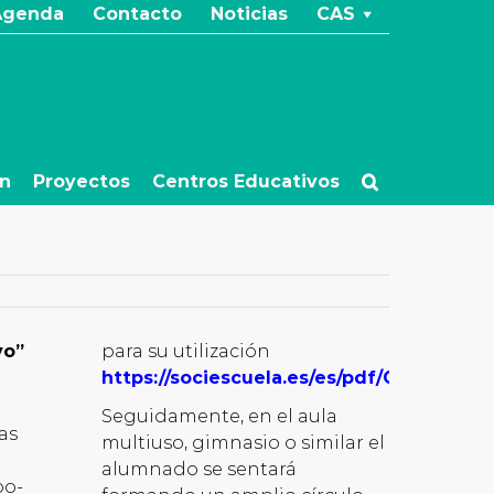
Agenda
Contacto
Noticias
CAS
ón
Proyectos
Centros Educativos
vo”
para su utilización
https://sociescuela.es/es/pdf/ComoUtiliz
Seguidamente, en el aula
as
multiuso, gimnasio o similar el
alumnado se sentará
po-