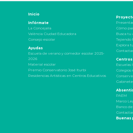
Inicio
Proyect
Presenta
Infórmate
La Concejalía
Cómo par
València Ciudad Educadora
Busca tu 
Consejo escolar
Tejiendo
Explora t
Ayudas
Contactar
Escuela de verano y comedor escolar 2025-
2026
Centros
Material escolar
Escuelas I
Premio Conservatorio José Iturbi
Colegios 
Residencias Artísticas en Centros Educativos
Conservat
Gabinete
Absenti
PAEM
Marco Le
Banco de
Contactar
Buenas 