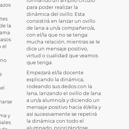
formando un amplio círculo
lazos
para poder realizar la
dinámica del ovillo. Esta
ntes
consistirá en lanzar un ovillo
 de la
de lana a un/a compañero/a,
rama.
con el/la que no se tenga
casos
mucha relación, mientras se le
 el
dice un mensaje positivo,
virtud o cualidad que veamos
ono
que tenga.
Empezará el/la docente
s
explicando la dinámica,
rodeando sus dedos con la
el
lana, lanzando el ovillo de lana
a un/a alumno/a y diciendo un
narse
mensaje positivo hacia él/ella y
.
así sucesivamente se repetirá
ima y
la dinámica con todo el
iales
alumnado, priorizándose