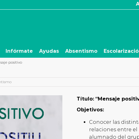
Infórmate
Ayudas
Absentismo
Escolarizaci
aje positivo
ntismo
Título:
“Mensaje positi
Objetivos:
Conocer las distint
relaciones entre el
alumnado del gru