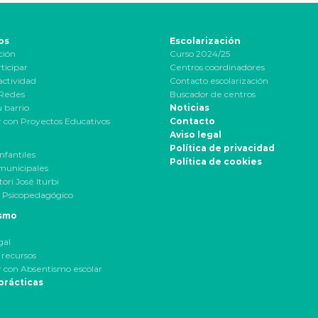
os
Escolarización
ción
Curso 2024/25
ticipar
Centros coordinadores
actividad
Contacto escolarización
 Redes
Buscador de centros
u barrio
Noticias
 con Proyectos Educativos
Contacto
Aviso legal
Política de privacidad
nfantiles
Política de cookies
municipales
ori José Iturbi
 Psicopedagógico
smo
gal
 recursos
 con Absentismo escolar
prácticas