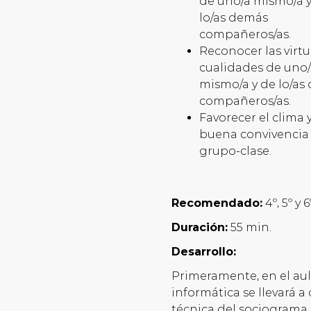
de uno/a mismo/a 
lo/as demás
compañeros/as.
Reconocer las virtu
cualidades de uno
mismo/a y de lo/as
compañeros/as.
Favorecer el clima y
buena convivencia
grupo-clase.
Recomendado:
4º, 5º y 
Duración:
55 min.
Desarrollo:
Primeramente, en el au
informática se llevará a
técnica del sociograma