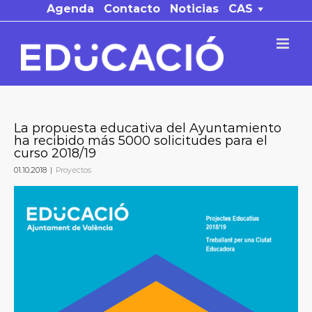
Saltar
Agenda
Contacto
Noticias
CAS
al
contenido
La propuesta educativa del Ayuntamiento
ha recibido más 5000 solicitudes para el
curso 2018/19
01.10.2018
|
Proyectos