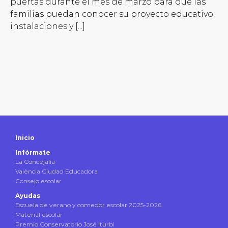
puertas durante el mes de marzo para que las
familias puedan conocer su proyecto educativo,
instalaciones y [...]
Inicio
Infórmate
La Concejalía
València Ciudad Educadora
Consejo escolar
Ayudas
Escuela de verano y comedor escolar 2025-2026
Material escolar
Premio Conservatorio José Iturbi