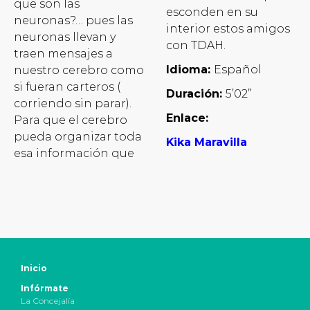
que son las
esconden en su
neuronas?… pues las
interior estos amigos
neuronas llevan y
con TDAH.
traen mensajes a
Idioma:
Español
nuestro cerebro como
si fueran carteros (
Duración:
5’02”
corriendo sin parar).
Enlace:
Para que el cerebro
pueda organizar toda
Kika Maravilla
esa información que
Inicio
Infórmate
La Concejalía