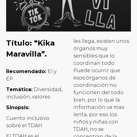
les llega, existen unos
Título: “Kika
órganos muy
Maravilla”.
sensibles que lo
coordinan todo.
Puede ocurrir que
R
ecomendado:
EI y
esos órganos de
EP
coordinación no
Temática:
Diversidad,
funcionen del todo
inclusión, valores
bien, por lo que la
información va mas
Sinopsis:
lenta, por eso los
Cuento inclusivo
niños y niñas con
sobre el TDAH.
TDAH, no se
El TDAH es el
concentran de la