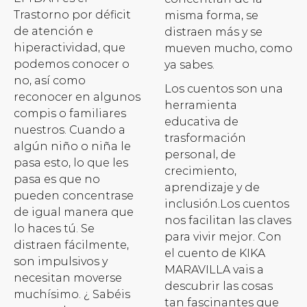
Trastorno por déficit
misma forma, se
de atención e
distraen más y se
hiperactividad, que
mueven mucho, como
podemos conocer o
ya sabes.
no, así como
Los cuentos son una
reconocer en algunos
herramienta
compis o familiares
educativa de
nuestros. Cuando a
trasformación
algún niño o niña le
personal, de
pasa esto, lo que les
crecimiento,
pasa es que no
aprendizaje y de
pueden concentrase
inclusión.Los cuentos
de igual manera que
nos facilitan las claves
lo haces tú. Se
para vivir mejor. Con
distraen fácilmente,
el cuento de KIKA
son impulsivos y
MARAVILLA vais a
necesitan moverse
descubrir las cosas
muchísimo. ¿ Sabéis
tan fascinantes que