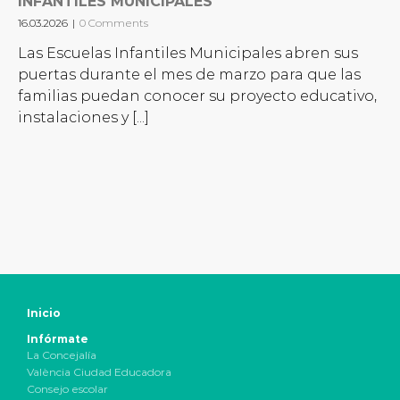
INFANTILES MUNICIPALES
16.03.2026
|
0 Comments
Las Escuelas Infantiles Municipales abren sus
puertas durante el mes de marzo para que las
familias puedan conocer su proyecto educativo,
instalaciones y [...]
Inicio
Infórmate
La Concejalía
València Ciudad Educadora
Consejo escolar