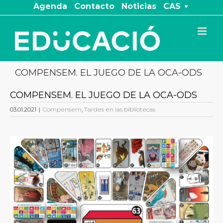
Saltar
Agenda
Contacto
Noticias
CAS
al
contenido
COMPENSEM. EL JUEGO DE LA OCA-ODS
COMPENSEM. EL JUEGO DE LA OCA-ODS
03.01.2021
|
Compensem
,
Tardes en las bibliotecas