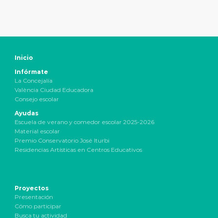
Inicio
Infórmate
La Concejalía
València Ciudad Educadora
Consejo escolar
Ayudas
Escuela de verano y comedor escolar 2025-2026
Material escolar
Premio Conservatorio José Iturbi
Residencias Artísticas en Centros Educativos
Proyectos
Presentación
Cómo participar
Busca tu actividad