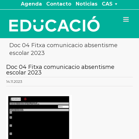
Saltar
Agenda
Contacto
Noticias
CAS
al
contenido
Doc 04 Fitxa comunicacio absentisme
escolar 2023
Doc 04 Fitxa comunicacio absentisme
escolar 2023
14.11.2023