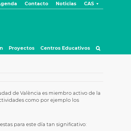
Agenda
Contacto
Noticias
CAS
ón
Proyectos
Centros Educativos
iudad de València es miembro activo de la
ctividades como por ejemplo los
tas para este día tan significativo: