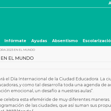
Infórmate
Ayudas
Absentismo
Escolarizaci
ORA 2023 EN EL MUNDO
 EN EL MUNDO
rá el Día Internacional de la Ciudad Educadora. La c
cadoras, y como tal desarrolla toda una agenda de a
ción emocional, un desafío a nuestras aulas”.
se celebra esta efeméride de muy diferentes maneras.
ogramación de las ciudades, que así suman sus propues