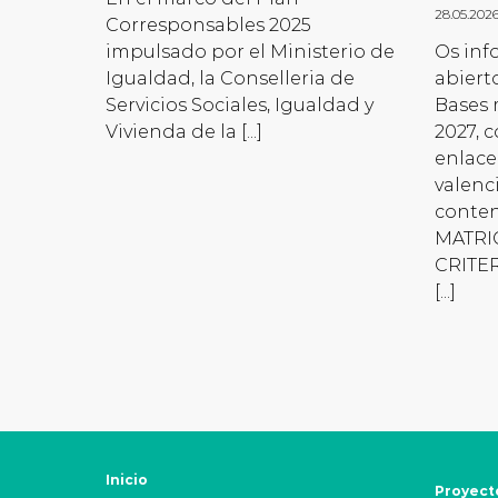
28.05.202
Corresponsables 2025
impulsado por el Ministerio de
Os inf
Igualdad, la Conselleria de
abiert
Servicios Sociales, Igualdad y
Bases 
Vivienda de la [...]
2027, 
enlace
valenc
conte
MATRIC
CRITE
[...]
Inicio
Proyect