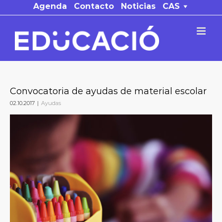
Saltar
Agenda
Contacto
Noticias
CAS
al
contenido
Convocatoria de ayudas de material escolar
02.10.2017
|
Ayudas