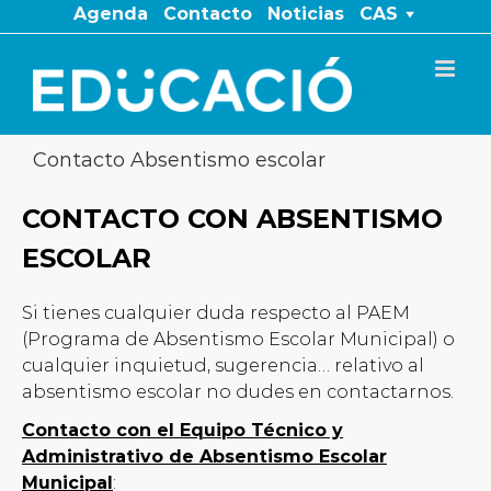
Saltar
Agenda
Contacto
Noticias
CAS
al
contenido
Contacto Absentismo escolar
CONTACTO CON ABSENTISMO
ESCOLAR
Si tienes cualquier duda respecto al PAEM
(Programa de Absentismo Escolar Municipal) o
cualquier inquietud, sugerencia… relativo al
absentismo escolar no dudes en contactarnos.
Contacto con el Equipo Técnico y
Administrativo de Absentismo Escolar
Municipal
: