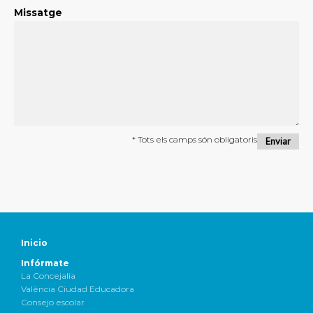
Missatge
* Tots els camps són obligatoris
Inicio
Infórmate
La Concejalía
València Ciudad Educadora
Consejo escolar