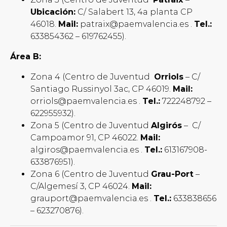
Ubicación:
C/ Salabert 13, 4a planta CP
46018.
Mail:
patraix@paemvalencia.es .
Tel.:
633854362 – 619762455).
Área B:
Zona 4 (Centro de Juventud
Orriols
– C/
Santiago Russinyol 3ac, CP 46019.
Mail:
orriols@paemvalencia.es .
Tel.:
722248792 –
622955932).
Zona 5 (Centro de Juventud
Algirós
– C/
Campoamor 91, CP 46022.
Mail:
algiros@paemvalencia.es .
Tel.:
613167908-
633876951).
Zona 6 (Centro de Juventud
Grau-Port
–
C/Algemesí 3, CP 46024.
Mail:
grauport@paemvalencia.es .
Tel.:
633838656
– 623270876).