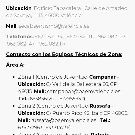
Ubicación
:
Edificio Tabacalera . Calle de Amadeo
de Savoya, 11‐13. 46010 València
Mail
:
secabsentismo@valencia.es
Telèfonos:
962 082 133
–
962 082 111
–
962 082 123
–
962 082 147 –
962 082 117
Contacto con los Equipos Técnicos de Zona:
Área A:
Zona 1 (Centro de Juventud
Campanar
–
Ubicación:
C/ Vall de la Ballestera 66, CP
46015.
Mail:
campanar@paemvalencia.es .
Tel.:
633836120 – 622955932).
Zona 2 (Centro de Juventud
Russafa
–
Ubicación:
C/ Puerto Rico 42, baix CP 46006.
Mail:
russafa@paemvalencia.es .
Tel.:
633277963- 633314736).
Zona 3 (Centro de Juventud
Patraix
–