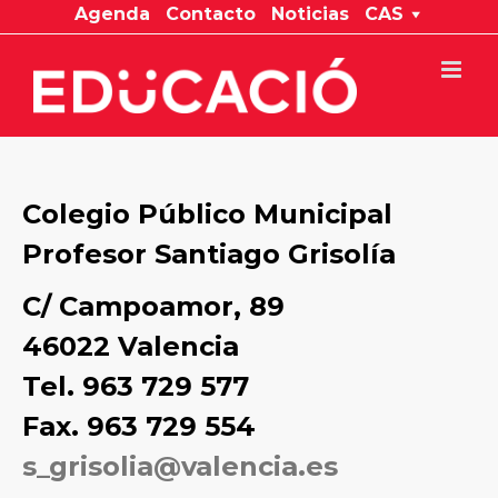
Saltar
Agenda
Contacto
Noticias
CAS
al
contenido
Colegio Público Municipal
Profesor Santiago Grisolía
C/ Campoamor, 89
46022 Valencia
Tel. 963 729 577
Fax. 963 729 554
s_grisolia@valencia.es