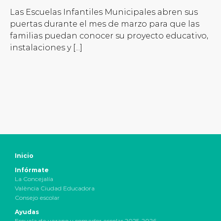
Las Escuelas Infantiles Municipales abren sus
puertas durante el mes de marzo para que las
familias puedan conocer su proyecto educativo,
instalaciones y [...]
Inicio
Infórmate
La Concejalía
València Ciudad Educadora
Consejo escolar
Ayudas
Escuela de verano y comedor escolar 2025-2026