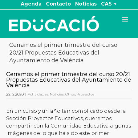
Saltar
Agenda
Contacto
Noticias
CAS
al
contenido
Cerramos el primer trimestre del curso
20/21 Propuestas Educativas del
Ayuntamiento de València
Cerramos el primer trimestre del curso 20/21
Propuestas Educativas del Ayuntamiento de
València
22.12.2020
|
Actividades
,
Noticias
,
Otros
,
Proyectos
En un curso y un año tan complicado desde la
Sección Proyectos Educativos, queremos
compartir con la Comunidad Educativa algunas
imágenes de lo que ha sido este primer