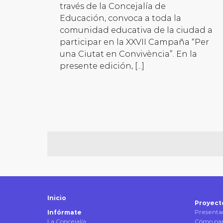
través de la Concejalía de
Educación, convoca a toda la
comunidad educativa de la ciudad a
participar en la XXVII Campaña “Per
una Ciutat en Convivència”. En la
presente edición, [...]
Inicio
Proyect
Presenta
Infórmate
La Concejalía
Cómo par