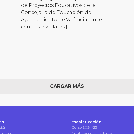
de Proyectos Educativos de la
Concejalía de Educación del
Ayuntamiento de València, once
centros escolares [...]
CARGAR MÁS
os
Escolarización
ción
Curso 2024/25
ticipar
Centros coordinadores