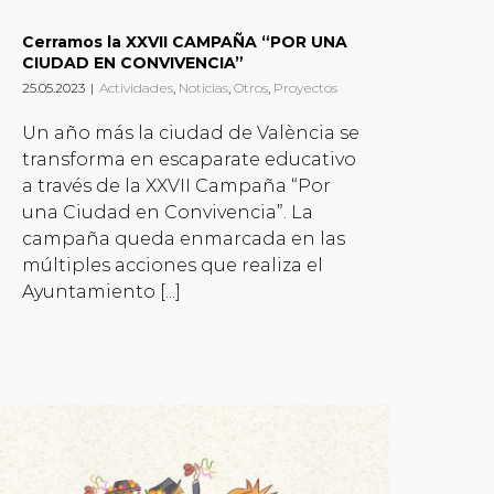
Cerramos la XXVII CAMPAÑA “POR UNA
CIUDAD EN CONVIVENCIA”
25.05.2023
|
Actividades
,
Noticias
,
Otros
,
Proyectos
Un año más la ciudad de València se
transforma en escaparate educativo
a través de la XXVII Campaña “Por
una Ciudad en Convivencia”. La
campaña queda enmarcada en las
múltiples acciones que realiza el
Ayuntamiento [...]