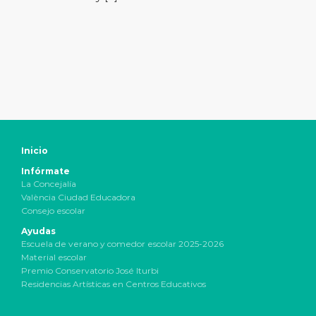
Inicio
Infórmate
La Concejalía
València Ciudad Educadora
Consejo escolar
Ayudas
Escuela de verano y comedor escolar 2025-2026
Material escolar
Premio Conservatorio José Iturbi
Residencias Artísticas en Centros Educativos