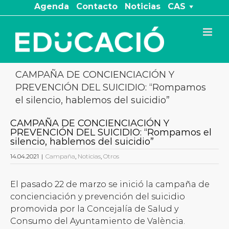
Saltar
Agenda
Contacto
Noticias
CAS
al
contenido
CAMPAÑA DE CONCIENCIACIÓN Y
PREVENCIÓN DEL SUICIDIO: “Rompamos
el silencio, hablemos del suicidio”
CAMPAÑA DE CONCIENCIACIÓN Y
PREVENCIÓN DEL SUICIDIO: “Rompamos el
silencio, hablemos del suicidio”
14.04.2021
|
Campaña
,
Noticias
,
Otros
El pasado 22 de marzo se inició la campaña de
concienciación y prevención del suicidio
promovida por la Concejalía de Salud y
Consumo del Ayuntamiento de València.