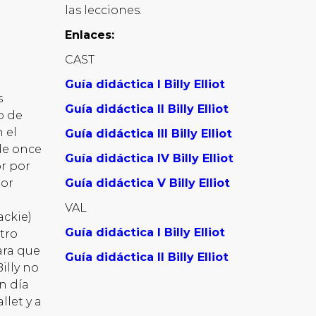
las lecciones.
Enlaces:
CAST
a
Guía didáctica I Billy Elliot
s
Guía didáctica II Billy Elliot
o de
n el
Guía didáctica III Billy Elliot
de once
Guía didáctica IV Billy Elliot
or por
por
Guía didáctica V
Billy Elliot
VAL
ackie)
Guía didáctica I Billy Elliot
ntro
ara que
Guía didáctica II Billy Elliot
illy no
n día
llet y a