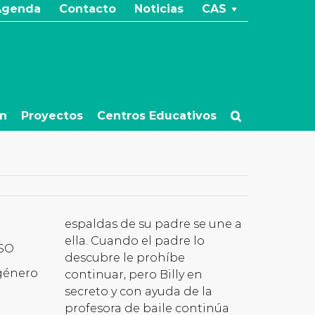
Agenda
Contacto
Noticias
CAS
ón
Proyectos
Centros Educativos
espaldas de su padre se une a
ella. Cuando el padre lo
ESO
descubre le prohíbe
género
continuar, pero Billy en
secreto y con ayuda de la
profesora de baile continúa