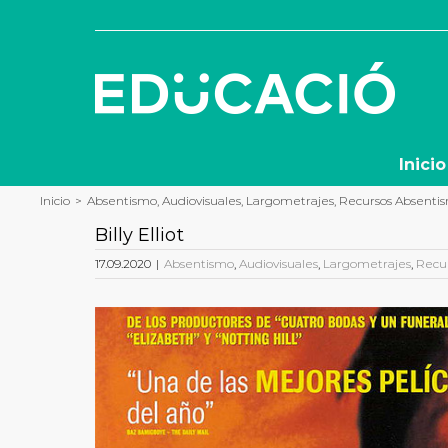
Saltar
al
contenido
Inicio
Inicio
>
Absentismo
,
Audiovisuales
,
Largometrajes
,
Recursos Absenti
Billy Elliot
17.09.2020
|
Absentismo
,
Audiovisuales
,
Largometrajes
,
Recu