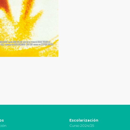
os
Escolarización
ción
Curso 2024/25