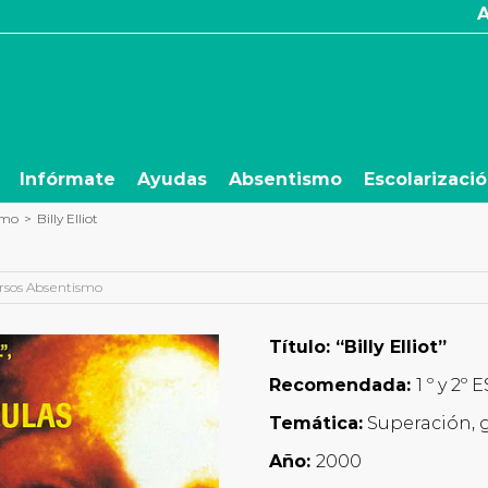
Infórmate
Ayudas
Absentismo
Escolarizaci
smo
>
Billy Elliot
rsos Absentismo
Título: “Billy Elliot”
Recomendada:
1 º y 2º 
Temática:
Superación, 
Año:
2000