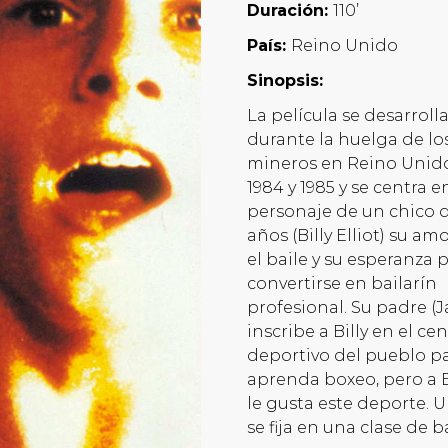
Duración:
110’
País:
Reino Unido
Sinopsis:
La película se desarroll
durante la huelga de lo
mineros en Reino Unid
1984 y 1985 y se centra e
personaje de un chico 
años (Billy Elliot) su am
el baile y su esperanza 
convertirse en bailarín
profesional. Su padre (J
inscribe a Billy en el ce
deportivo del pueblo p
aprenda boxeo, pero a B
le gusta este deporte. U
se fija en una clase de ba