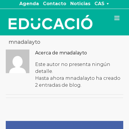
Saltar
Agenda
Contacto
Noticias
CAS
al
contenido
mnadalayto
Acerca de
mnadalayto
Este autor no presenta ningún
detalle.
Hasta ahora mnadalayto ha creado
2 entradas de blog.