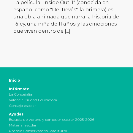
La película "Inside Out, 1" (conocida en
español como "Del Revés", la primera) es
una obra animada que narra la historia de
Riley, una niña de 11 años, y las emociones
que viven dentro de [...]
Inicio
Infórmate
La Concejalía
València Ciudad Educadora
Consejo escolar
Ayudas
Escuela de verano y comedor escolar 2025-2026
Material escolar
Premio Conservatorio José Iturbi