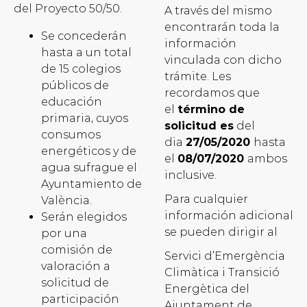
del Proyecto 50/50.
A través del mismo
encontrarán toda la
Se concederán
información
hasta a un total
vinculada con dicho
de 15 colegios
trámite. Les
públicos de
recordamos que
educación
el
término de
primaria, cuyos
solicitud es
del
consumos
dia
27/05/2020
hasta
energéticos y de
el
08/07/2020
ambos
agua sufrague el
inclusive.
Ayuntamiento de
Para cualquier
València.
información adicional
Serán elegidos
se pueden dirigir al
por una
comisión de
Servici d’Emergència
valoración a
Climàtica i Transició
solicitud de
Energètica del
participación
Ajuntament de