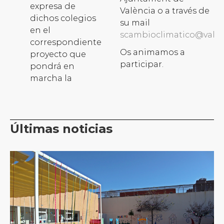
expresa de
València o a través de
dichos colegios
su mail
en el
scambioclimatico@valen
correspondiente
Os animamos a
proyecto que
participar.
pondrá en
marcha la
Últimas noticias