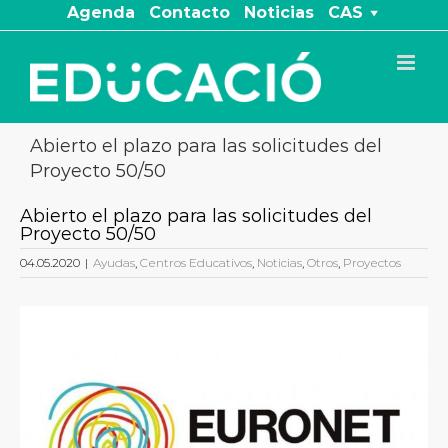
Saltar
Agenda
Contacto
Noticias
CAS
al
contenido
Abierto el plazo para las solicitudes del
Proyecto 50/50
Abierto el plazo para las solicitudes del
Proyecto 50/50
04.05.2020
|
Ayudas
,
Centros Educativos
,
Noticias
,
Otros
,
Proyectos