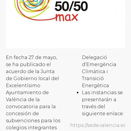
En fecha 27 de mayo,
Delegació
se ha publicado el
d’Emergència
acuerdo de la Junta
Climàtica i
de Gobierno local del
Transició
Excelentísimo
Energètica.
Ayuntamiento de
Las instancias se
València de la
presentarán a
convocatoria para la
través del
concesión de
siguiente enlace:
subvenciones para los
https://sede.valencia.e
colegios integrantes