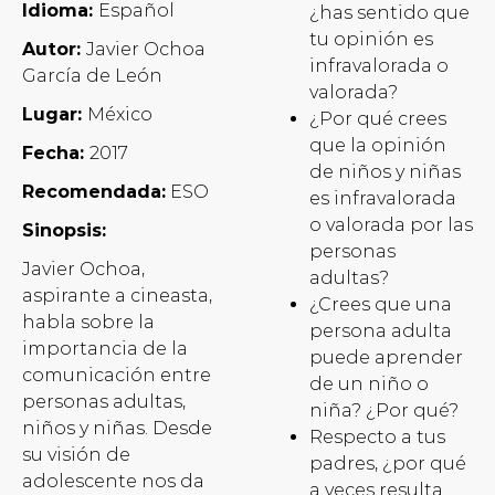
Idioma:
Español
¿has sentido que
tu opinión es
Autor:
Javier Ochoa
infravalorada o
García de León
valorada?
Lugar:
México
¿Por qué crees
que la opinión
Fecha:
2017
de niños y niñas
Recomendada:
ESO
es infravalorada
o valorada por las
Sinopsis:
personas
Javier Ochoa,
adultas?
aspirante a cineasta,
¿Crees que una
habla sobre la
persona adulta
importancia de la
puede aprender
comunicación entre
de un niño o
personas adultas,
niña? ¿Por qué?
niños y niñas. Desde
Respecto a tus
su visión de
padres, ¿por qué
adolescente nos da
a veces resulta