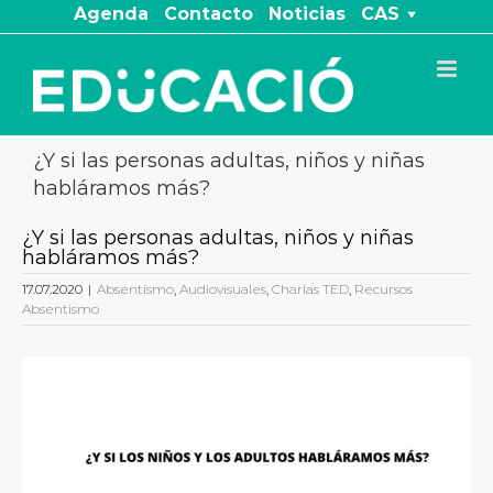
Saltar
Agenda
Contacto
Noticias
CAS
al
contenido
¿Y si las personas adultas, niños y niñas
habláramos más?
¿Y si las personas adultas, niños y niñas
habláramos más?
17.07.2020
|
Absentismo
,
Audiovisuales
,
Charlas TED
,
Recursos
Absentismo