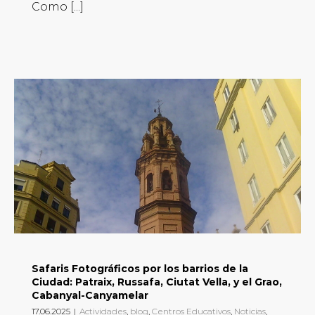
Como [...]
Safaris Fotográficos por los barrios de la
Ciudad: Patraix, Russafa, Ciutat Vella, y el Grao,
Cabanyal-Canyamelar
17.06.2025
|
Actividades
,
blog
,
Centros Educativos
,
Noticias
,