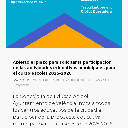
Abierto el plazo para solicitar la participación
en las actividades educativas municipales para
el curso escolar 2025-2026
03.07.2025
|
Actividades
,
Centros Educativos
,
Noticias
,
Otros
,
Proyectos
La Concejalía de Educación del
Ayuntamiento de València invita a todos
los centros educativos de la ciudad a
participar de la propuesta educativa
municipal para el curso escolar 2025-2026.