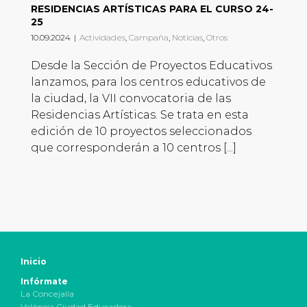
RESIDENCIAS ARTÍSTICAS PARA EL CURSO 24-
25
10.09.2024
|
Actividades
,
Campaña
,
Noticias
,
Otros
Desde la Sección de Proyectos Educativos
lanzamos, para los centros educativos de
la ciudad, la VII convocatoria de las
Residencias Artísticas. Se trata en esta
edición de 10 proyectos seleccionados
que corresponderán a 10 centros [...]
Inicio
Infórmate
La Concejalía
València Ciudad Educadora