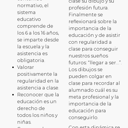
clase su dibujo y su
normativo, el
profesión futura.
sistema
Finalmente se
educativo
reflexionará sobre la
comprende de
importancia de la
los 6 a los 16 años,
educación y de asistir
se imparte desde
con regularidad a
la escuela y la
clase para conseguir
asistencia es
nuestros sueños
obligatoria.
futuros: “llegar a ser…”.
Valorar
Los dibujos se
positivamente la
pueden colgar en
regularidad en la
clase para recordar al
asistencia a clase.
alumnado cuál es su
Reconocer que la
meta profesional y la
educación es un
importancia de la
derecho de
educación para
todos los niños y
conseguirlo.
niñas.
Con esta dinámica se