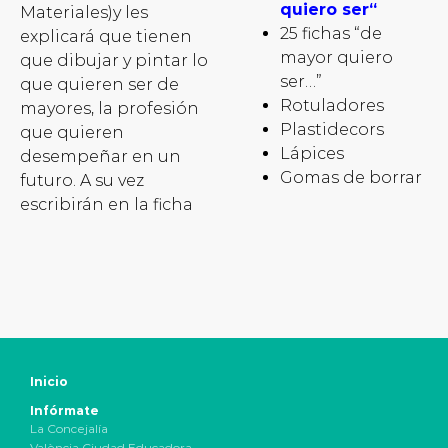
quiero ser
“
Materiales)y les
25 fichas “de
explicará que tienen
mayor quiero
que dibujar y pintar lo
ser…”
que quieren ser de
Rotuladores
mayores, la profesión
Plastidecors
que quieren
Lápices
desempeñar en un
Gomas de borrar
futuro. A su vez
escribirán en la ficha
Inicio
Infórmate
La Concejalía
València Ciudad Educadora