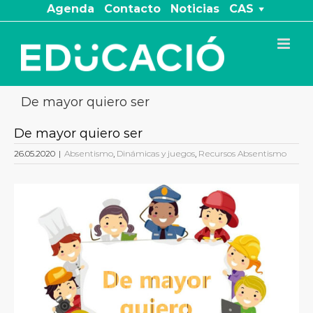
Saltar
Agenda
Contacto
Noticias
CAS
al
contenido
De mayor quiero ser
De mayor quiero ser
26.05.2020
|
Absentismo
,
Dinámicas y juegos
,
Recursos Absentismo