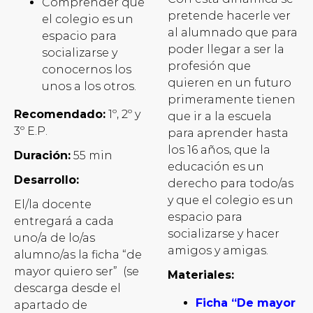
Comprender que
pretende hacerle ver
el colegio es un
al alumnado que para
espacio para
poder llegar a ser la
socializarse y
profesión que
conocernos los
quieren en un futuro
unos a los otros.
primeramente tienen
Recomendado:
1º, 2º y
que ir a la escuela
3º E.P.
para aprender hasta
los 16 años, que la
Duración:
55 min
educación es un
Desarrollo:
derecho para todo/as
y que el colegio es un
El/la docente
espacio para
entregará a cada
socializarse y hacer
uno/a de lo/as
amigos y amigas.
alumno/as la ficha “de
mayor quiero ser” (se
Materiales:
descarga desde el
Ficha “De mayor
apartado de