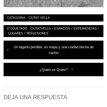
CATEGORIA:
CIUTAT VELLA
ETIQUETADO:
CIUTATVELLA
/
ESPACIOS
/
EXPERIENCIAS
/
LUGARES
/
REFLEXIONES
Navegación
Entrada
Un lagarto perdido, un mapa y una ciudad hecha de
de
anterior:
cartón
entradas
Entrada
¿Quién es Quién?
siguiente:
DEJA UNA RESPUESTA