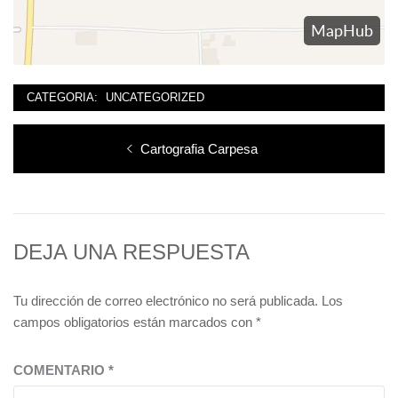
CATEGORIA:
UNCATEGORIZED
Navegación
Entrada
Cartografia Carpesa
de
anterior:
entradas
DEJA UNA RESPUESTA
Tu dirección de correo electrónico no será publicada.
Los
campos obligatorios están marcados con
*
COMENTARIO
*