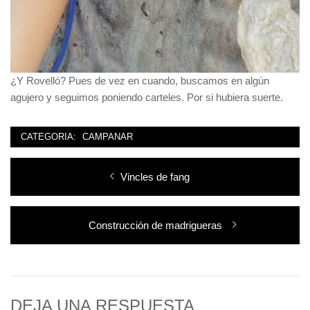
¿Y Rovelló? Pues de vez en cuando, buscamos en algún
agujero y seguimos poniendo carteles. Por si hubiera suerte.
CATEGORIA:
CAMPANAR
Navegación
Entrada
Vincles de fang
de
anterior:
entradas
Entrada
Construcción de madrigueras
siguiente:
DEJA UNA RESPUESTA