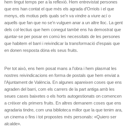
hem tingut temps per a la reflexió. Hem entrevistat persones
que ens han contat el que més els agrada d’Orriols i el que
menys, els motius pels quals se’n va vindre a viure ací o
aquells que fan que no se’n vulguen anar a un altre lloc. La gent
dels col·lectius que hem conegut també ens ha demostrat que
ajuntar-se per posar en comú les necessitats de les persones
que habitem el barri i reivindicar la transformació d’espais que
en donen resposta dóna els seus fruits.
Per tot això, ens hem posat mans a l’obra i hem plasmat les
nostres reivindicacions en forma de postals que hem enviat a
l’Ajuntament de València. En algunes apareixen coses que ens
agraden del barri, com els carrers de la part antiga amb les
seues cases baixetes o els horts autogestionats on comencen
a créixer els primers fruits. En altres demanem coses que ens
agradaria tindre, com una biblioteca millor que la que tenim ara,
un cinema o fins i tot propostes més personals: «Quiero ser
alcalde».