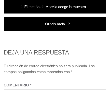
Navegación
Entrada
El mesón de Morella acoge la muestra
de
anterior:
entradas
Entrada
Orriols mola
siguiente:
DEJA UNA RESPUESTA
Tu dirección de correo electrónico no será publicada.
Los
campos obligatorios están marcados con
*
COMENTARIO
*