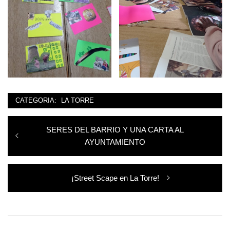
CATEGORIA:
LA TORRE
Navegación
Entrada
SERES DEL BARRIO Y UNA CARTA AL
de
anterior:
AYUNTAMIENTO
entradas
Entrada
¡Street Scape en La Torre!
siguiente: