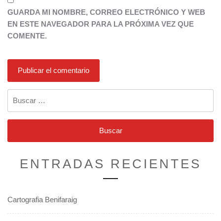
GUARDA MI NOMBRE, CORREO ELECTRÓNICO Y WEB
EN ESTE NAVEGADOR PARA LA PRÓXIMA VEZ QUE
COMENTE.
Buscar:
ENTRADAS RECIENTES
Cartografia Benifaraig