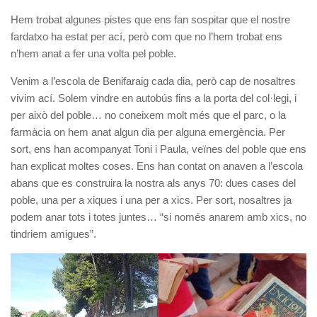
Hem trobat algunes pistes que ens fan sospitar que el nostre
fardatxo ha estat per ací, però com que no l’hem trobat ens
n’hem anat a fer una volta pel poble.
Venim a l’escola de Benifaraig cada dia, però cap de nosaltres
vivim ací. Solem vindre en autobús fins a la porta del col·legi, i
per això del poble… no coneixem molt més que el parc, o la
farmàcia on hem anat algun dia per alguna emergència. Per
sort, ens han acompanyat Toni i Paula, veïnes del poble que ens
han explicat moltes coses. Ens han contat on anaven a l’escola
abans que es construira la nostra als anys 70: dues cases del
poble, una per a xiques i una per a xics. Per sort, nosaltres ja
podem anar tots i totes juntes… “si només anarem amb xics, no
tindriem amigues”.