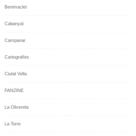
Benimaclet
Cabanyal
Campanar
Cartografíes
Ciutat Vella
FANZINE
La Olivereta
La Torre