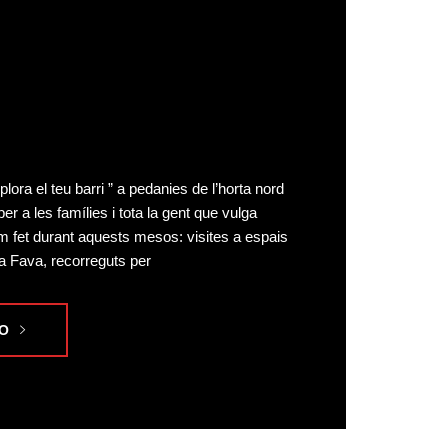
plora el teu barri ” a pedanies de l’horta nord
r a les famílies i tota la gent que vulga
em fet durant aquests mesos: visites a espais
a Fava, recorreguts per
O